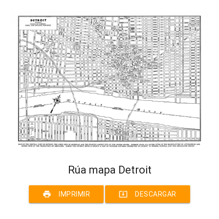
Rúa mapa Detroit
print
system_update_alt
IMPRIMIR
DESCARGAR