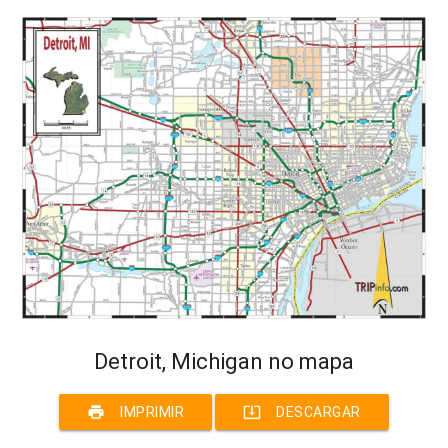
Detroit, Michigan no mapa
print
system_update_alt
IMPRIMIR
DESCARGAR